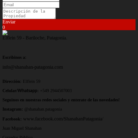
Enviar
0
Elflein 59 - Bariloche, Patagonia.
Escribinos a:
info@shanahan-patagonia.com
Dirección:
Elflein 59
Celular/
:
+549 2944507003
Whatsapp
Seguinos en nuestras redes sociales y enterate de las novedades!
Instagram:
@shanahan.patagonia
www.facebook.com/ShanahanPatagonia/
Facebook:
Juan Miguel Shanahan
Corredor Público