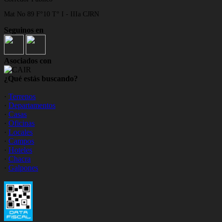
Mat No 89 F°10 T° I - IIIa CJRN
Seguinos en
Asociados con
¿Qué estás buscando?
·
Terrenos
·
Departamentos
·
Casas
·
Oficinas
·
Locales
·
Campos
·
Hoteles
·
Chacra
·
Galpones