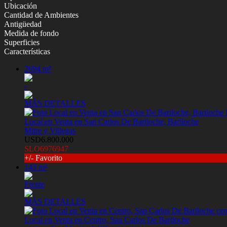
Ubicación
Cantidad de Ambientes
Antigüedad
Medida de fondo
Superficies
Características
2694 m²
-
MÁS DETALLES
Local en Venta en San Carlos De Bariloche, Bariloche
Mitre y Villegas
USD6.800.000
SLO6976947
+/- Favorito
143 m²
Frente
MÁS DETALLES
Local en Venta en Centro, San Carlos De Bariloche