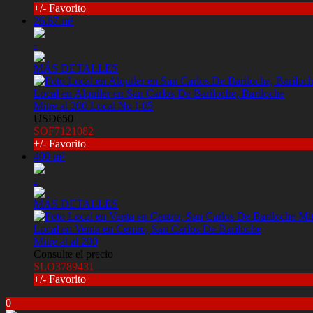
+/- Favorito
26.67 m²
-
MÁS DETALLES
Local en Alquiler en San Carlos De Bariloche, Bariloche
Mitre al 200 Local No I-05
USD650
SOF7121082
+/- Favorito
400 m²
-
MÁS DETALLES
Local en Venta en Centro, San Carlos De Bariloche
Mitre al al 200
Consulte el precio
SLO3789431
+/- Favorito
0