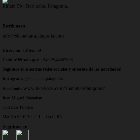
Elflein 59 - Bariloche, Patagonia.
Escribinos a:
info@shanahan-patagonia.com
Dirección:
Elflein 59
Celular/
:
+549 2944507003
Whatsapp
Seguinos en nuestras redes sociales y enterate de las novedades!
Instagram:
@shanahan.patagonia
www.facebook.com/ShanahanPatagonia/
Facebook:
Juan Miguel Shanahan
Corredor Público
Mat No 89 F°10 T° I - IIIa CJRN
Seguinos en