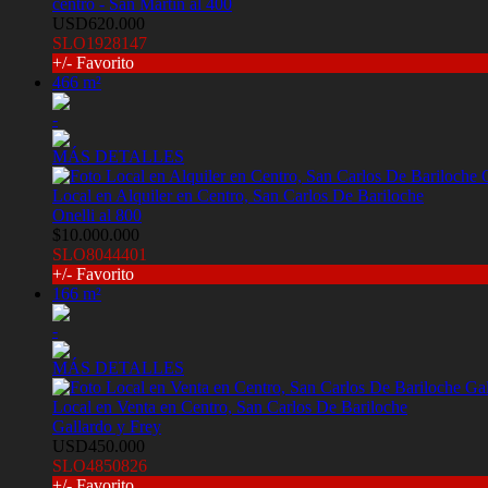
centro - San Martin al 400
USD620.000
SLO1928147
+/- Favorito
466 m²
-
MÁS DETALLES
Local en Alquiler en Centro, San Carlos De Bariloche
Onelli al 800
$10.000.000
SLO8044401
+/- Favorito
166 m²
-
MÁS DETALLES
Local en Venta en Centro, San Carlos De Bariloche
Gallardo y Frey
USD450.000
SLO4850826
+/- Favorito