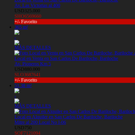
Av. Las Victorias al 400
USD325.000
SHO6569660
+/- Favorito
365 m²
-
MÁS DETALLES
Local en Venta en San Carlos De Bariloche, Bariloche
Av. Pioneros Km 5
USD880.000
SLO3687641
+/- Favorito
51.38 m²
-
MÁS DETALLES
Local en Alquiler en San Carlos De Bariloche, Bariloche
Mitre al 200 Local No I-06
USD750
SOF7121094