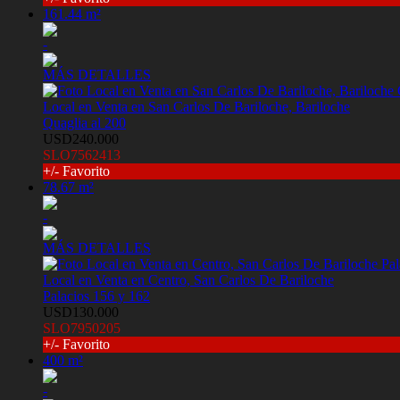
161.44 m²
-
MÁS DETALLES
Local en Venta en San Carlos De Bariloche, Bariloche
Quaglia al 200
USD240.000
SLO7562413
+/- Favorito
78.67 m²
-
MÁS DETALLES
Local en Venta en Centro, San Carlos De Bariloche
Palacios 156 y 162
USD130.000
SLO7950205
+/- Favorito
400 m²
-