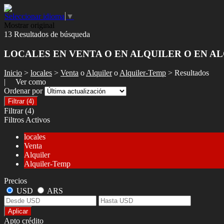
Seleccionar idioma
▼
Mostrar original
13 Resultados de búsqueda
LOCALES EN VENTA O EN ALQUILER O EN A
Inicio
>
locales
>
Venta
o
Alquiler
o
Alquiler-Temp
> Resultados
| Ver como
Ordenar por
Filtrar
(4)
Filtrar
(4)
Filtros Activos
locales
Venta
Alquiler
Alquiler-Temp
Precios
USD
ARS
Aplicar
Apto crédito