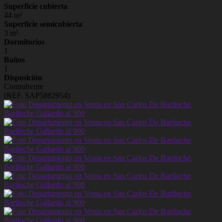
Superficie cubierta
44 m²
Superficie semicubierta
3 m²
Dormitorios
1
Baños
1
Disposición
Contrafrente
(REF. SAP5882954)