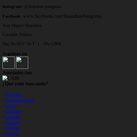
Instagram:
@shanahan.patagonia
www.facebook.com/ShanahanPatagonia/
Facebook:
Juan Miguel Shanahan
Corredor Público
Mat No 89 F°10 T° I - IIIa CJRN
Seguinos en
Asociados con
¿Qué estás buscando?
·
Terrenos
·
Departamentos
·
Casas
·
Oficinas
·
Locales
·
Campos
·
Hoteles
·
Chacra