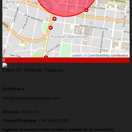
Leaflet
| ©
OpenStreetMap
contributors
0
Elflein 59 - Bariloche, Patagonia.
Escribinos a:
info@shanahan-patagonia.com
Dirección:
Elflein 59
Celular/
:
+549 2944507003
Whatsapp
Seguinos en nuestras redes sociales y enterate de las novedades!