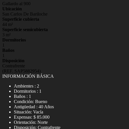
Gallardo al 900
Ubicación
San Carlos De Bariloche
Superficie cubierta
44 m²
Superficie semicubierta
3 m²
Dormitorios
1
Baños
1
Disposición
Contrafrente
(REF. SAP5882954)
INFORMACIÓN BÁSICA
Ambientes : 2
Dormitorios : 1
Baños : 1
Condición: Bueno
Antigüedad : 40 Años
Situación: Vacía
Expensas: $ 85.000
Orientación: Norte
Disposición: Contrafrente