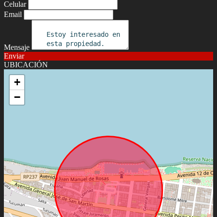
Celular
Email
Mensaje
Enviar
UBICACIÓN
+
−