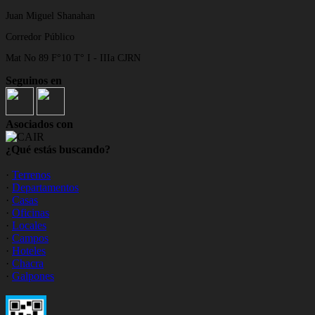
Juan Miguel Shanahan
Corredor Público
Mat No 89 F°10 T° I - IIIa CJRN
Seguinos en
Asociados con
¿Qué estás buscando?
·
Terrenos
·
Departamentos
·
Casas
·
Oficinas
·
Locales
·
Campos
·
Hoteles
·
Chacra
·
Galpones