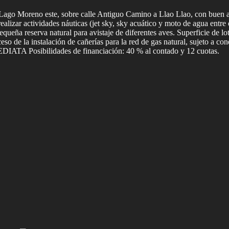
l Lago Moreno este, sobre calle Antiguo Camino a Llao Llao, con buen a
alizar actividades náuticas (jet sky, sky acuático y moto de agua entre o
equeña reserva natural para avistaje de diferentes aves. Superficie de 
eso de la instalación de cañerías para la red de gas natural, sujeto a co
IATA Posibilidades de financiación: 40 % al contado y 12 cuotas.