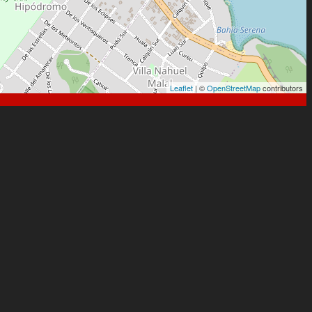
Leaflet
| ©
OpenStreetMap
contributors