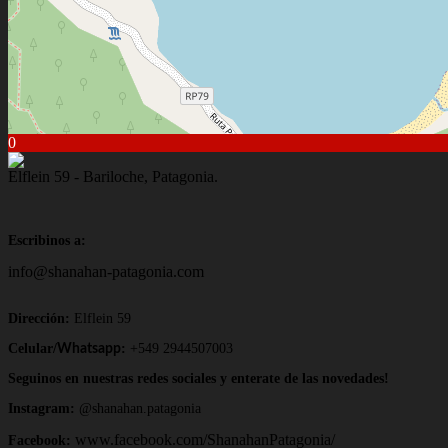
0
Elflein 59 - Bariloche, Patagonia.
Escribinos a:
info@shanahan-patagonia.com
Dirección:
Elflein 59
Celular/
:
+549 2944507003
Whatsapp
Seguinos en nuestras redes sociales y enterate de las novedades!
Instagram:
@shanahan.patagonia
www.facebook.com/ShanahanPatagonia/
Facebook: