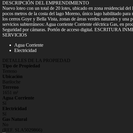
DESCRIPCIÓN DEL EMPRENDIMIENTO
Nuevo loteo con un total de 20 lotes, ubicado en zona residencial de
pocos metros de la costa del lago Moreno, único lago habilitado para re
los cerros Goye y Bella Vista, zonas de áreas verdes naturales y una p
servicios subterráneos: Agua corriente Corriente eléctrica Gas, en proc
Seguridad por cámaras. Portón de acceso digital. ESCRITURA INMED
SERVICIOS
Agua Corriente
Electricidad
DETALLES DE LA PROPIEDAD
Tipo de Propiedad
Terreno
Ubicación
Bariloche
Terreno
1651 m²
Agua Corriente
Sí
Electricidad
Sí
Gas Natural
No
(REF. SLA5029866)