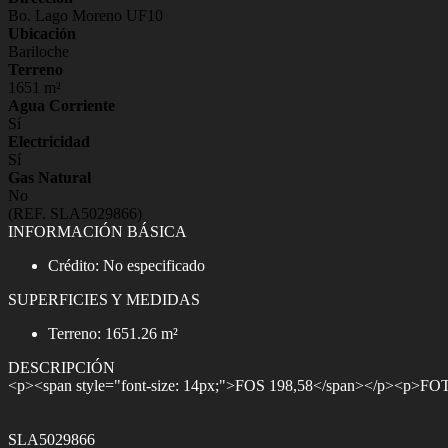
Bo. Lago Moreno UF10
Ubicación
Bariloche
Terreno
1651 m²
Agua Corriente
Sí
Electricidad
Sí
Gas Natural
No
(REF. SLA5029866)
INFORMACIÓN BÁSICA
Crédito: No especificado
SUPERFICIES Y MEDIDAS
Terreno: 1651.26 m²
DESCRIPCIÓN
<p><span style="font-size: 14px;">FOS 198,58</span></p><p>FOT
SLA5029866