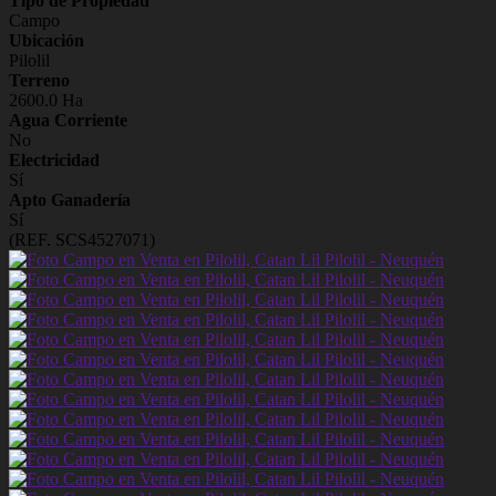
Tipo de Propiedad
Campo
Ubicación
Pilolil
Terreno
2600.0 Ha
Agua Corriente
No
Electricidad
Sí
Apto Ganadería
Sí
(REF. SCS4527071)