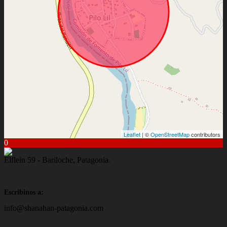
Leaflet
| ©
OpenStreetMap
contributors
0
Elflein 59 - Bariloche, Patagonia.
Escribinos a:
info@shanahan-patagonia.com