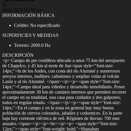
Sí
(REF. SCS4527071)
INFORMACIÓN BÁSICA
Crédito: No especificado
SUPERFICIES Y MEDIDAS
Terreno: 2600.0 Ha
DESCRIPCIÓN
<p> Campo de pre cordillera ubicado a unos 75 km del aeropuerto
de Chapelco, y 45 km al norte de Jun<span style="font-size:
14px;">ín de los Andes, con costa del río Aluminé y numerosos
arroyos internos, mallines, cañadones y amplias vistas al volcán
Lanín y al río Aluminé. </span></p><p><span style="font-size:
14px;">Campo ideal para viñedos y desarrollo inmobiliario. Posee
aproximadamente 30 km de caminos internos que permiten recorrer
el campo en su totalidad, una casa para cuidador y dos galpones,
todos en regular estado. </span></p><p><span style="font-size:
14px;">En el campo y en la zona en general hay muy buena
población de ciervos colorados, jabalíes y codornices. En la parte
baja hay corriente eléctrica de red. Régimen de lluvias: 700 mm
anuales.</span></p><p><br></p><p> <span style="font-size:
12px;"><span style="font-weight: bold;">Shanahan