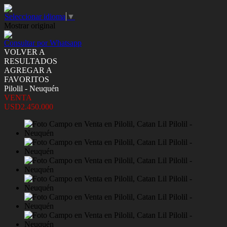
Seleccionar idioma
▼
Mostrar original
Consultar por Whatsapp
VOLVER A
RESULTADOS
AGREGAR A
FAVORITOS
Pilolil - Neuquén
VENTA
USD2.450.000