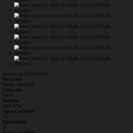
Detalles de la Propiedad
Dirección
Pilolil - Neuquén
Ubicación
Pilolil
Terreno
2600.0 Ha
Agua Corriente
No
Electricidad
Sí
Apto Ganadería