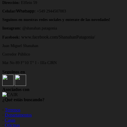
Dirección:
Elflein 59
Celular/
:
+549 2944507003
Whatsapp
Seguinos en nuestras redes sociales y enterate de las novedades!
Instagram:
@shanahan.patagonia
www.facebook.com/ShanahanPatagonia/
Facebook:
Juan Miguel Shanahan
Corredor Público
Mat No 89 F°10 T° I - IIIa CJRN
Seguinos en
Asociados con
¿Qué estás buscando?
·
Terrenos
·
Departamentos
·
Casas
·
Oficinas