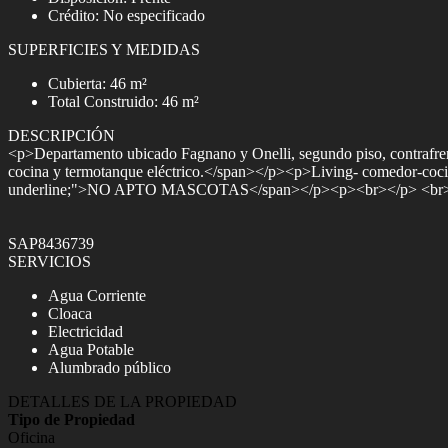
Crédito: No especificado
SUPERFICIES Y MEDIDAS
Cubierta: 46 m²
Total Construido: 46 m²
DESCRIPCIÓN
<p>Departamento ubicado Fagnano y Onelli, segundo piso, contrafrent
cocina y termotanque eléctrico.</span></p><p>Living- comedor-cocin
underline;">NO APTO MASCOTAS</span></p><p><br></p> <br> 
SAP8436739
SERVICIOS
Agua Corriente
Cloaca
Electricidad
Agua Potable
Alumbrado público
DETALLES DE LA PROPIEDAD
Tipo de Propiedad
Oficina