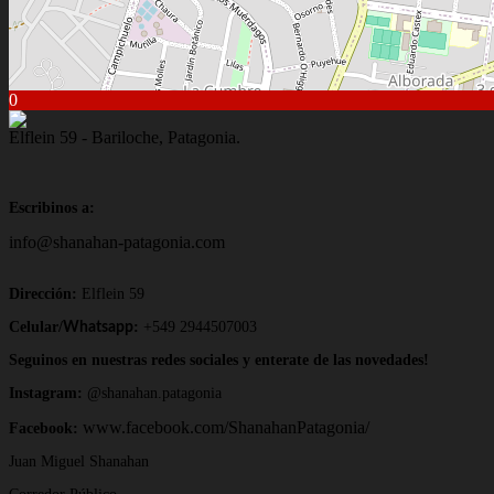
0
Elflein 59 - Bariloche, Patagonia.
Escribinos a:
info@shanahan-patagonia.com
Dirección:
Elflein 59
Celular/
:
+549 2944507003
Whatsapp
Seguinos en nuestras redes sociales y enterate de las novedades!
Instagram:
@shanahan.patagonia
www.facebook.com/ShanahanPatagonia/
Facebook:
Juan Miguel Shanahan