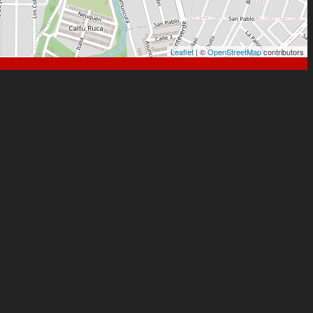
Leaflet
| ©
OpenStreetMap
contributors