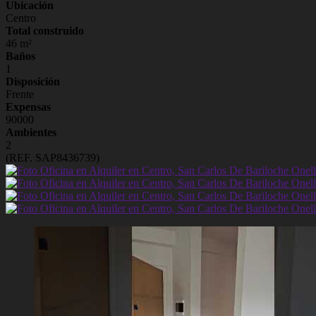
Ubicación
Centro
Total construido
46 m²
Baños
1
Disposición
Frente
Expensas
90000
Ambientes
2
(REF. SAP8436739)