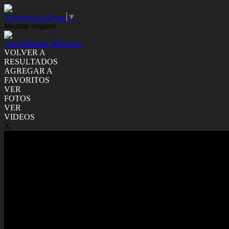
Seleccionar idioma
▼
Mostrar original
Consultar por Whatsapp
VOLVER A
RESULTADOS
AGREGAR A
FAVORITOS
VER
FOTOS
VER
VIDEOS
X