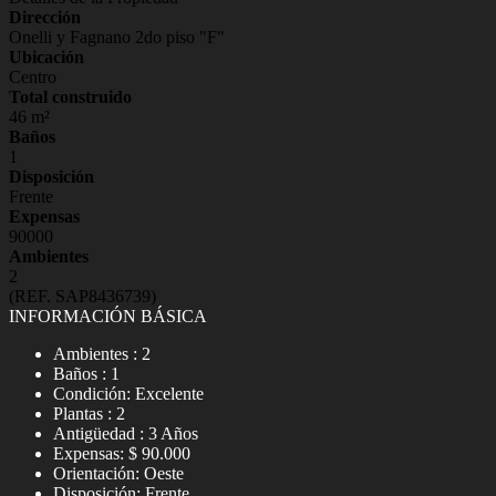
Dirección
Onelli y Fagnano 2do piso "F"
Ubicación
Centro
Total construido
46 m²
Baños
1
Disposición
Frente
Expensas
90000
Ambientes
2
(REF. SAP8436739)
INFORMACIÓN BÁSICA
Ambientes : 2
Baños : 1
Condición: Excelente
Plantas : 2
Antigüedad : 3 Años
Expensas: $ 90.000
Orientación: Oeste
Disposición: Frente