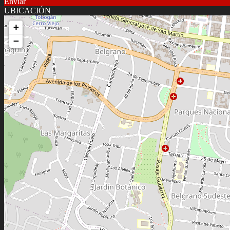
Enviar
UBICACIÓN
+
−