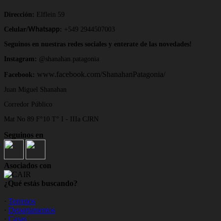
Dirección:
Elflein 59
Celular/
:
+549 2944507003
Whatsapp
Seguinos en nuestras redes sociales y enterate de las novedades!
Instagram:
@shanahan.patagonia
www.facebook.com/ShanahanPatagonia/
Facebook:
Juan Miguel Shanahan
Corredor Público
Mat No 89 F°10 T° I - IIIa CJRN
Seguinos en
Asociados con
¿Qué estás buscando?
·
Terrenos
·
Departamentos
·
Casas