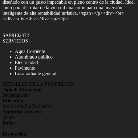
diseñado con un gusto impecable en pleno centro de la ciudad. Ideal
tanto para disfrutar de la vida urbana como para una inversión
inteligente de alta rentabilidad turística.</span></p><div><br>
</div><div><br></div> <p></p>
SAP8102472
SERVICIOS
Agua Corriente
Alumbrado público
Electricidad
Pavimento
Losa radiante general
DETALLES DE LA PROPIEDAD
Tipo de Propiedad
Departamento
Ubicación
San Carlos De Bariloche
Superficie cubierta
28 m²
Baños
1
Disposición