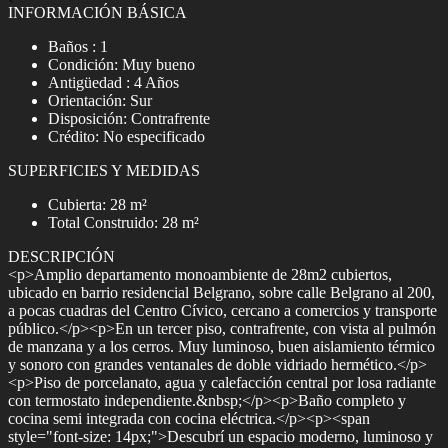
INFORMACIÓN BÁSICA
Baños : 1
Condición: Muy bueno
Antigüedad : 4 Años
Orientación: Sur
Disposición: Contrafrente
Crédito: No especificado
SUPERFICIES Y MEDIDAS
Cubierta: 28 m²
Total Construido: 28 m²
DESCRIPCIÓN
<p>Amplio departamento monoambiente de 28m2 cubiertos,
ubicado en barrio residencial Belgrano, sobre calle Belgrano al 200,
a pocas cuadras del Centro Cívico, cercano a comercios y transporte
público.</p><p>En un tercer piso, contrafrente, con vista al pulmón
de manzana y a los cerros. Muy luminoso, buen aislamiento térmico
y sonoro con grandes ventanales de doble vidriado hermético.</p>
<p>Piso de porcelanato, agua y calefacción central por losa radiante
con termostato independiente.&nbsp;</p><p>Baño completo y
cocina semi integrada con cocina eléctrica.</p><p><span
style="font-size: 14px;">Descubrí un espacio moderno, luminoso y