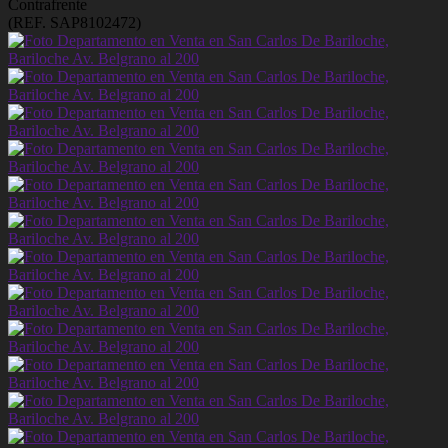
Contrafrente
(REF. SAP8102472)