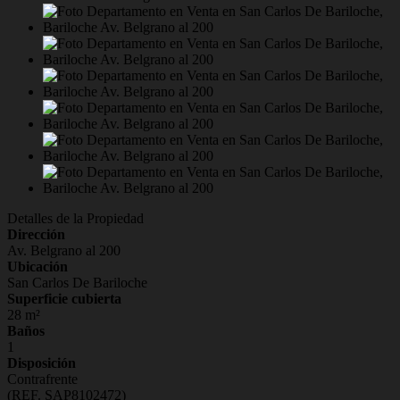
Detalles de la Propiedad
Dirección
Av. Belgrano al 200
Ubicación
San Carlos De Bariloche
Superficie cubierta
28 m²
Baños
1
Disposición
Contrafrente
(REF. SAP8102472)