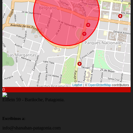
Leaflet
| ©
OpenStreetMap
contributors
0
Elflein 59 - Bariloche, Patagonia.
Escribinos a:
info@shanahan-patagonia.com