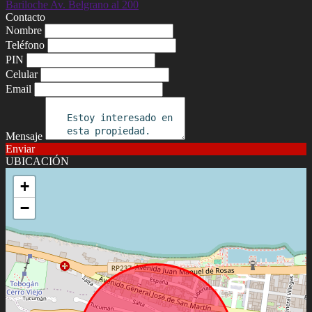
Contacto
Nombre
Teléfono
PIN
Celular
Email
Mensaje
Enviar
UBICACIÓN
+
−