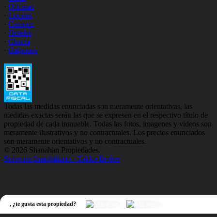
·
Oficinas
·
Locales
·
Campos
·
Hoteles
·
Chacra
·
Galpones
Todas las medidas enunciadas son meramente orientativas, las
medidas exactas serán las que se expresen en el respectivo título de
propiedad de cada inmueble. Todas las fotos, imagenes y videos son
meramente ilustrativos y no contractuales. Los precios enunciados
son meramente orientativos y no contractuales.
© 2026 Shanahan Propiedades.
Software Inmobiliario - Tokko Broker
,
¿te gusta esta propiedad?