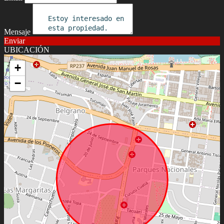
Mensaje
Enviar
UBICACIÓN
+
−