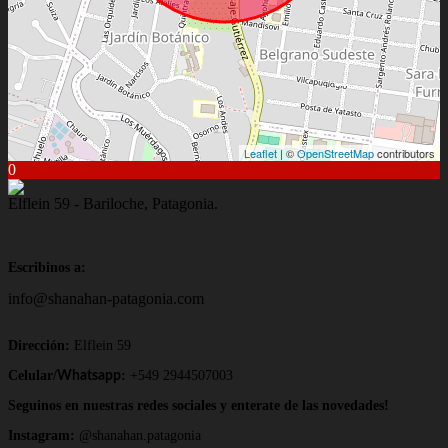
Leaflet
| ©
OpenStreetMap
contributors
0
Elflein 59 - Bariloche, Patagonia.
Escribinos a:
info@shanahan-patagonia.com
Dirección:
Elflein 59
Celular/
:
+549 2944507003
Whatsapp
Seguinos en nuestras redes sociales y enterate de las novedades!
Instagram:
@shanahan.patagonia