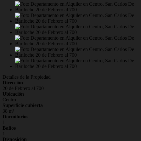
Detalles de la Propiedad
Dirección
20 de Febrero al 700
Ubicación
Centro
Superficie cubierta
38 m²
Dormitorios
1
Baños
1
Disposición