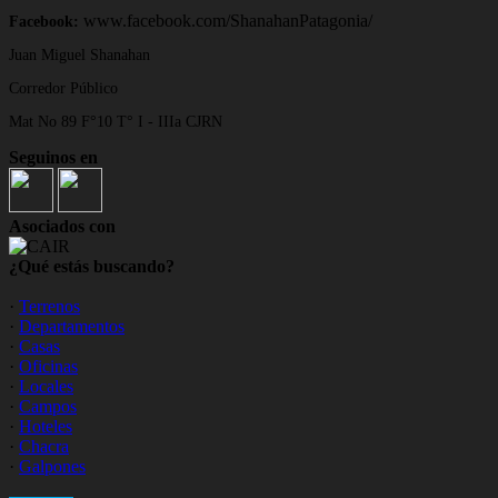
www.facebook.com/ShanahanPatagonia/
Facebook:
Juan Miguel Shanahan
Corredor Público
Mat No 89 F°10 T° I - IIIa CJRN
Seguinos en
Asociados con
¿Qué estás buscando?
·
Terrenos
·
Departamentos
·
Casas
·
Oficinas
·
Locales
·
Campos
·
Hoteles
·
Chacra
·
Galpones