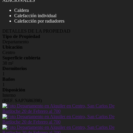
ADICIONALES
Caldera
Calefacción individual
Calefacción por radiadores
DETALLES DE LA PROPIEDAD
Tipo de Propiedad
Departamento
Ubicación
Centro
Superficie cubierta
38 m²
Dormitorios
1
Baños
1
Disposición
Interno
(REF. SAP7686398)