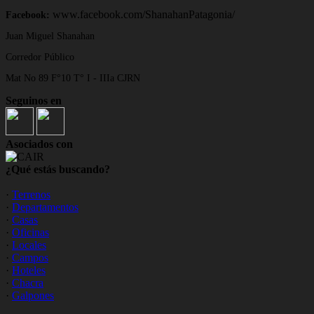
www.facebook.com/ShanahanPatagonia/
Facebook:
Juan Miguel Shanahan
Corredor Público
Mat No 89 F°10 T° I - IIIa CJRN
Seguinos en
Asociados con
¿Qué estás buscando?
·
Terrenos
·
Departamentos
·
Casas
·
Oficinas
·
Locales
·
Campos
·
Hoteles
·
Chacra
·
Galpones