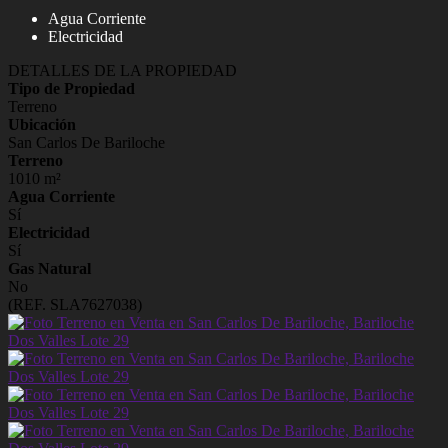
Agua Corriente
Electricidad
DETALLES DE LA PROPIEDAD
Tipo de Propiedad
Terreno
Ubicación
San Carlos De Bariloche
Terreno
1010 m²
Agua Corriente
Sí
Electricidad
Sí
Gas Natural
No
(REF. SLA7627038)