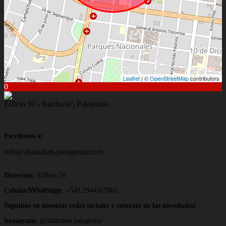
Leaflet
| ©
OpenStreetMap
contributors
0
Elflein 59 - Bariloche, Patagonia.
Escribinos a:
info@shanahan-patagonia.com
Dirección:
Elflein 59
Celular/
:
+549 2944507003
Whatsapp
Seguinos en nuestras redes sociales y enterate de las novedades!
Instagram:
@shanahan.patagonia