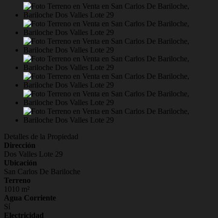
Detalles de la Propiedad
Dirección
Dos Valles Lote 29
Ubicación
San Carlos De Bariloche
Terreno
1010 m²
Agua Corriente
Sí
Electricidad