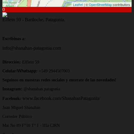
Leaflet
| ©
OpenStreetMap
contributors
0
Elflein 59 - Bariloche, Patagonia.
Escribinos a:
info@shanahan-patagonia.com
Dirección:
Elflein 59
Celular/
:
+549 2944507003
Whatsapp
Seguinos en nuestras redes sociales y enterate de las novedades!
Instagram:
@shanahan.patagonia
www.facebook.com/ShanahanPatagonia/
Facebook:
Juan Miguel Shanahan
Corredor Público
Mat No 89 F°10 T° I - IIIa CJRN