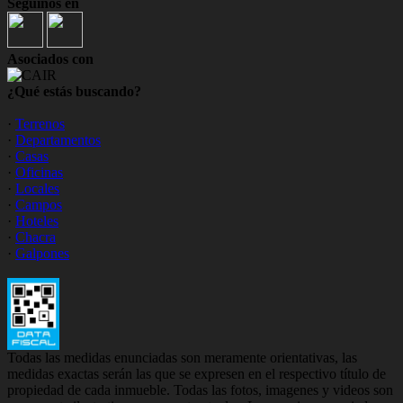
Seguinos en
Asociados con
¿Qué estás buscando?
·
Terrenos
·
Departamentos
·
Casas
·
Oficinas
·
Locales
·
Campos
·
Hoteles
·
Chacra
·
Galpones
Todas las medidas enunciadas son meramente orientativas, las
medidas exactas serán las que se expresen en el respectivo título de
propiedad de cada inmueble. Todas las fotos, imagenes y videos son