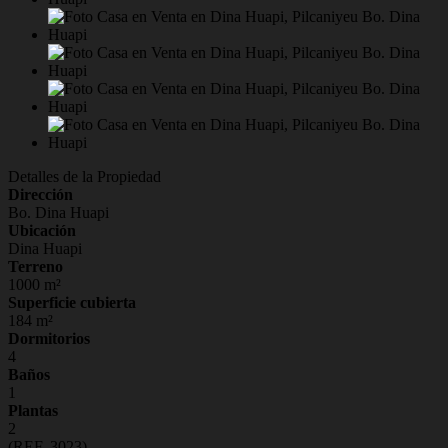
Detalles de la Propiedad
Dirección
Bo. Dina Huapi
Ubicación
Dina Huapi
Terreno
1000 m²
Superficie cubierta
184 m²
Dormitorios
4
Baños
1
Plantas
2
(REF. 3023)