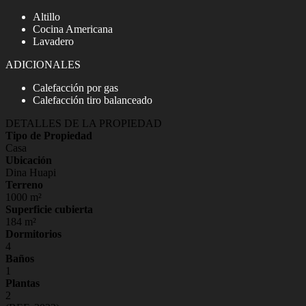
Altillo
Cocina Americana
Lavadero
ADICIONALES
Calefacción por gas
Calefacción tiro balanceado
DETALLES DE LA PROPIEDAD
Tipo de Propiedad
Casa
Ubicación
Dina Huapi
Terreno
1000 m²
Superficie cubierta
184 m²
Dormitorios
4
Baños
1
Plantas
2