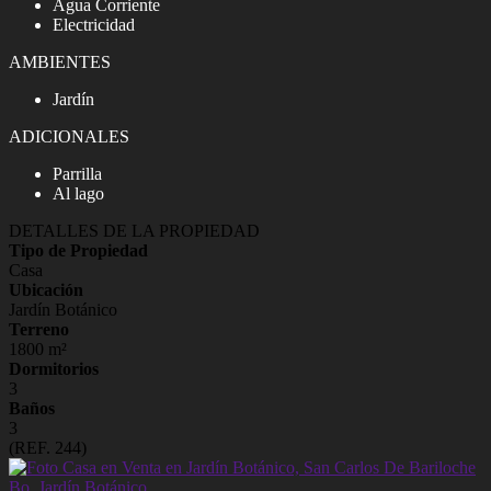
Agua Corriente
Electricidad
AMBIENTES
Jardín
ADICIONALES
Parrilla
Al lago
DETALLES DE LA PROPIEDAD
Tipo de Propiedad
Casa
Ubicación
Jardín Botánico
Terreno
1800 m²
Dormitorios
3
Baños
3
(REF. 244)