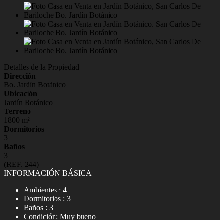
Detalles de la Propiedad
Dirección
Bo. Jardín Botánico
Ubicación
Jardín Botánico
Terreno
1800 m²
Dormitorios
3
Baños
3
(REF. 244)
INFORMACIÓN BÁSICA
Ambientes : 4
Dormitorios : 3
Baños : 3
Condición: Muy bueno