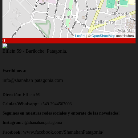
Leaflet
| ©
OpenStreetMap
contributors
0
Elflein 59 - Bariloche, Patagonia.
Escribinos a:
info@shanahan-patagonia.com
Dirección:
Elflein 59
Celular/
:
+549 2944507003
Whatsapp
Seguinos en nuestras redes sociales y enterate de las novedades!
Instagram:
@shanahan.patagonia
www.facebook.com/ShanahanPatagonia/
Facebook: