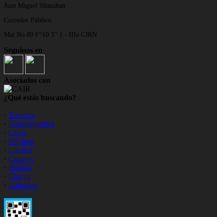
Juan Miguel Shanahan
Corredor Público
Mat No 89 F°10 T° I - IIIa CJRN
Seguinos en
Asociados con
¿Qué estás buscando?
·
Terrenos
·
Departamentos
·
Casas
·
Oficinas
·
Locales
·
Campos
·
Hoteles
·
Chacra
·
Galpones