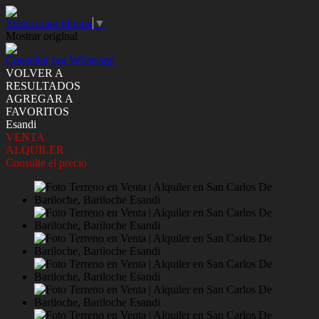
Seleccionar idioma
▼
Mostrar original
Consultar por Whatsapp
VOLVER A
RESULTADOS
AGREGAR A
FAVORITOS
Esandi
VENTA
ALQUILER
Consulte el precio