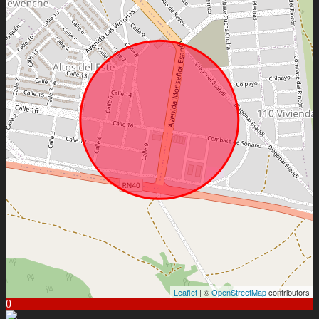
Leaflet
| ©
OpenStreetMap
contributors
0