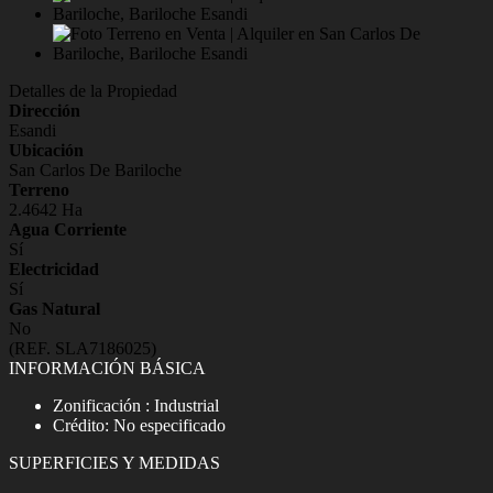
Detalles de la Propiedad
Dirección
Esandi
Ubicación
San Carlos De Bariloche
Terreno
2.4642 Ha
Agua Corriente
Sí
Electricidad
Sí
Gas Natural
No
(REF. SLA7186025)
INFORMACIÓN BÁSICA
Zonificación : Industrial
Crédito: No especificado
SUPERFICIES Y MEDIDAS