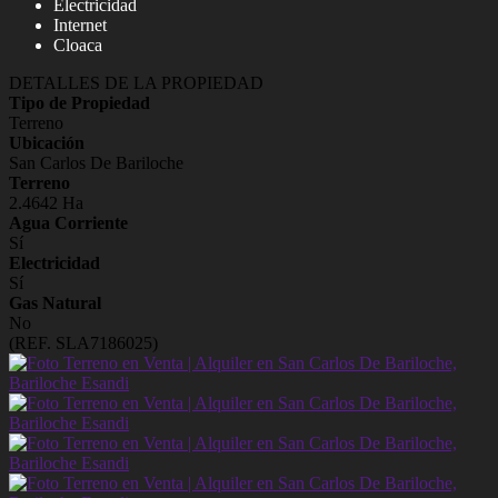
Electricidad
Internet
Cloaca
DETALLES DE LA PROPIEDAD
Tipo de Propiedad
Terreno
Ubicación
San Carlos De Bariloche
Terreno
2.4642 Ha
Agua Corriente
Sí
Electricidad
Sí
Gas Natural
No
(REF. SLA7186025)