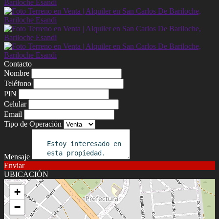
Contacto
Nombre
Teléfono
PIN
Celular
Email
Tipo de Operación
Mensaje
Enviar
UBICACIÓN
+
−