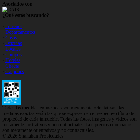
Asociados con
¿Qué estás buscando?
·
Terrenos
·
Departamentos
·
Casas
·
Oficinas
·
Locales
·
Campos
·
Hoteles
·
Chacra
·
Galpones
Todas las medidas enunciadas son meramente orientativas, las
medidas exactas serán las que se expresen en el respectivo título de
propiedad de cada inmueble. Todas las fotos, imagenes y videos son
meramente ilustrativos y no contractuales. Los precios enunciados
son meramente orientativos y no contractuales.
© 2026 Shanahan Propiedades.