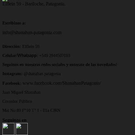
Elflein 59 - Bariloche, Patagonia.
Escribinos a:
info@shanahan-patagonia.com
Dirección:
Elflein 59
Celular/
:
+549 2944507003
Whatsapp
Seguinos en nuestras redes sociales y enterate de las novedades!
Instagram:
@shanahan.patagonia
www.facebook.com/ShanahanPatagonia/
Facebook:
Juan Miguel Shanahan
Corredor Público
Mat No 89 F°10 T° I - IIIa CJRN
Seguinos en