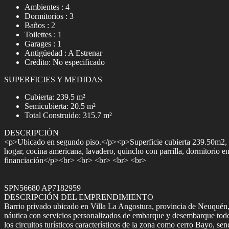
Ambientes : 4
Dormitorios : 3
Baños : 2
Toilettes : 1
Garages : 1
Antigüedad : A Estrenar
Crédito: No especificado
SUPERFICIES Y MEDIDAS
Cubierta: 239.5 m²
Semicubierta: 20.5 m²
Total Construido: 315.7 m²
DESCRIPCIÓN
<p>Ubicado en segundo piso.</p><p>Superficie cubierta 239.50m2, te
hogar, cocina americana, lavadero, quincho con parrilla, dormitorio 
financiación</p><br> <br> <br> <br> <br>
SPN56680 AP7182959
DESCRIPCIÓN DEL EMPRENDIMIENTO
Barrio privado ubicado en Villa La Angostura, provincia de Neuquén,
náutica con servicios personalizados de embarque y desembarque todo 
los circuitos turísticos característicos de la zona como cerro Bayo, s