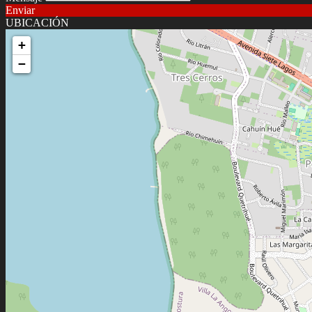
Enviar
UBICACIÓN
+
−