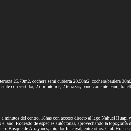
rraza 25.70m2, cochera semi cubierta 20.50m2, cochera/baulera 30m2.
en suite con vestidor, 2 dormitorios, 2 terrazas, baño con ante baño, t
 a minutos del centro. 18has con acceso directo al lago Nahuel Huapi 
el año. Rodeado de especies autóctonas, aprovechando la topografía de
endero Bosque de Arrayanes, mirador Inacayal, entre otros. Club House co