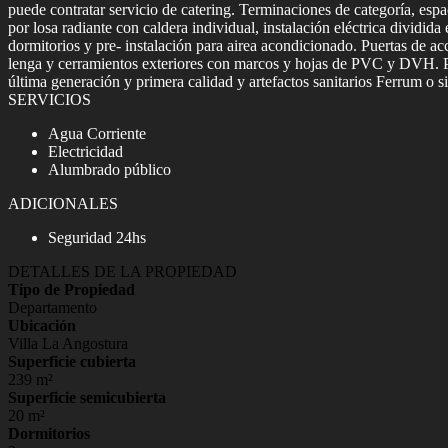
puede contratar servicio de catering. Terminaciones de categoría, esp
por losa radiante con caldera individual, instalación eléctrica dividi
dormitorios y pre- instalación para airea acondicionado. Puertas de ac
lenga y cerramientos exteriores con marcos y hojas de PVC y DVH. Pi
última generación y primera calidad y artefactos sanitarios Ferrum o s
SERVICIOS
Agua Corriente
Electricidad
Alumbrado público
ADICIONALES
Seguridad 24hs
DETALLES DE LA PROPIEDAD
Tipo de Propiedad
Departamento
Ubicación
Villa La Angostura
Superficie cubierta
239 m²
Superficie semicubierta
20 m²
Dormitorios