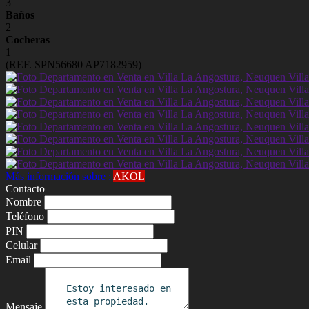
3
Baños
2
Cocheras
1
(REF. SPN56680 AP7182959)
Más información sobre :
AKOL
Contacto
Nombre
Teléfono
PIN
Celular
Email
Mensaje