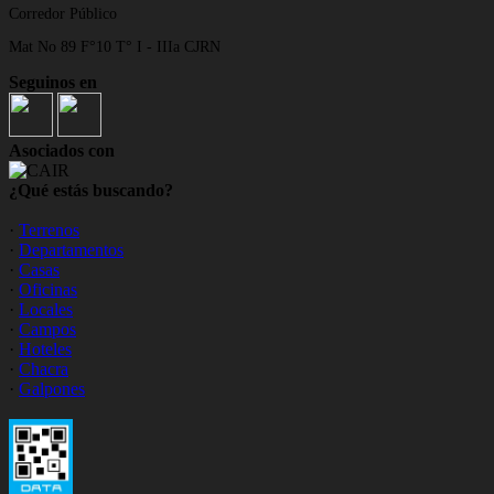
Corredor Público
Mat No 89 F°10 T° I - IIIa CJRN
Seguinos en
Asociados con
¿Qué estás buscando?
·
Terrenos
·
Departamentos
·
Casas
·
Oficinas
·
Locales
·
Campos
·
Hoteles
·
Chacra
·
Galpones