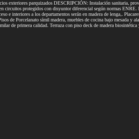
acios exteriores parquizados DESCRIPCIÓN: Instalación sanitaria, provis
da en circuitos protegidos con disyuntor diferencial según normas ENRE.
ceso e interiores a los departamentos serán en madera de lenga,. Placare
sos de Porcelanato símil madera, muebles de cocina bajo mesada y alac
imilar de primera calidad. Terraza con piso deck de madera biosintética y