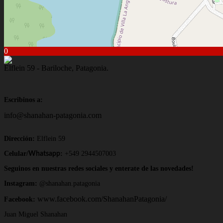
0
Elflein 59 - Bariloche, Patagonia.
Escribinos a:
info@shanahan-patagonia.com
Dirección:
Elflein 59
Celular/
:
+549 2944507003
Whatsapp
Seguinos en nuestras redes sociales y enterate de las novedades!
Instagram:
@shanahan.patagonia
www.facebook.com/ShanahanPatagonia/
Facebook:
Juan Miguel Shanahan