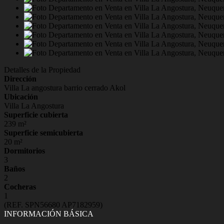
Detalles de la Propiedad
Dirección
Villa La angostura barrio cerrado Akol
Ubicación
Villa La Angostura
Superficie cubierta
239 m²
Superficie semicubierta
20 m²
Dormitorios
3
Baños
2
Cocheras
1
(REF. SPN56680 AP7182959)
INFORMACIÓN BÁSICA