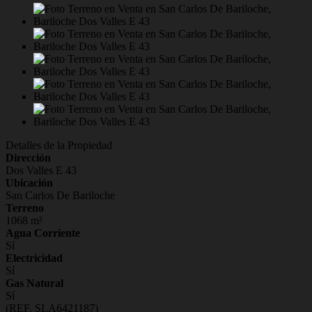
Detalles de la Propiedad
Dirección
Dos Valles E 43
Ubicación
San Carlos De Bariloche
Terreno
1068 m²
Agua Corriente
Sí
Electricidad
Sí
Gas Natural
Sí
(REF. SLA6421187)