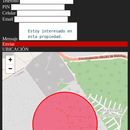
Teléfono
PIN
Celular
Email
Mensaje
Enviar
UBICACIÓN
+
−