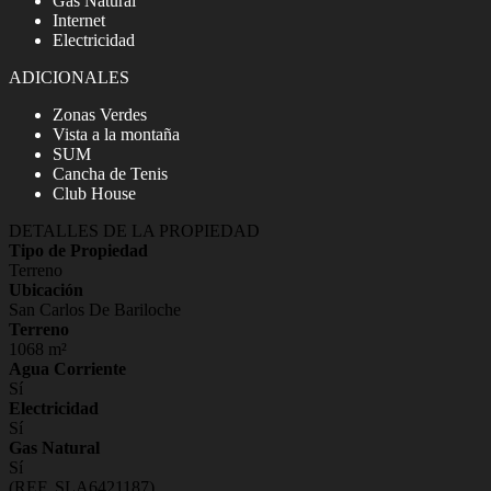
Gas Natural
Internet
Electricidad
ADICIONALES
Zonas Verdes
Vista a la montaña
SUM
Cancha de Tenis
Club House
DETALLES DE LA PROPIEDAD
Tipo de Propiedad
Terreno
Ubicación
San Carlos De Bariloche
Terreno
1068 m²
Agua Corriente
Sí
Electricidad
Sí
Gas Natural
Sí
(REF. SLA6421187)