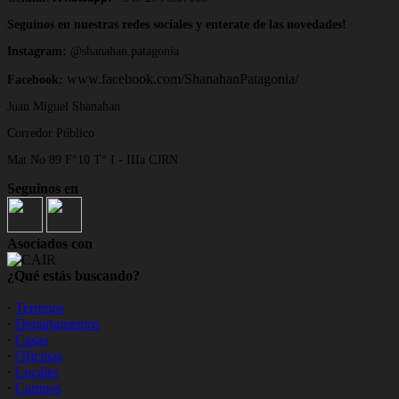
Seguinos en nuestras redes sociales y enterate de las novedades!
Instagram:
@shanahan.patagonia
www.facebook.com/ShanahanPatagonia/
Facebook:
Juan Miguel Shanahan
Corredor Público
Mat No 89 F°10 T° I - IIIa CJRN
Seguinos en
Asociados con
¿Qué estás buscando?
·
Terrenos
·
Departamentos
·
Casas
·
Oficinas
·
Locales
·
Campos