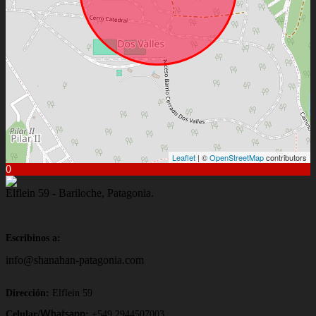
Leaflet
| ©
OpenStreetMap
contributors
0
Elflein 59 - Bariloche, Patagonia.
Escribinos a:
info@shanahan-patagonia.com
Dirección:
Elflein 59
Celular/
:
+549 2944507003
Whatsapp