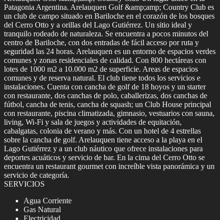
Patagonia Argentina. Arelauquen Golf &amp;amp; Country Club es
un club de campo situado en Bariloche en el corazón de los bosques
del Cerro Otto y a orillas del Lago Gutiérrez. Un sitio ideal y
tranquilo rodeado de naturaleza. Se encuentra a pocos minutos del
centro de Bariloche, con dos entradas de fácil acceso por ruta y
seguridad las 24 horas. Arelauquen es un entorno de espacios verdes
comunes y zonas residenciales de calidad. Con 800 hectáreas con
lotes de 1000 m2 a 10.000 m2 de superficie. Areas de espacios
comunes y de reserva natural. El club tiene todos los servicios e
instalaciones. Cuenta con cancha de golf de 18 hoyos y un starter
con restaurante, dos canchas de polo, caballerizas, dos canchas de
fútbol, cancha de tenis, cancha de squash; un Club House principal
con restaurante, piscina climatizada, gimnasio, vestuarios con sauna,
living, Wi-Fi y sala de juegos y actividades de equitación,
cabalgatas, colonia de verano y más. Con un hotel de 4 estrellas
sobre la cancha de golf. Arelauquen tiene acceso a la playa en el
Lago Gutiérrez y a un club náutico que ofrece instalaciones para
deportes acuáticos y servicio de bar. En la cima del Cerro Otto se
encuentra un restaurant gourmet con increíble vista panorámica y un
servicio de categoría.
SERVICIOS
Agua Corriente
Gas Natural
Electricidad