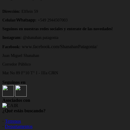
Dirección:
Elflein 59
Celular/
:
+549 2944507003
Whatsapp
Seguinos en nuestras redes sociales y enterate de las novedades!
Instagram:
@shanahan.patagonia
www.facebook.com/ShanahanPatagonia/
Facebook:
Juan Miguel Shanahan
Corredor Público
Mat No 89 F°10 T° I - IIIa CJRN
Seguinos en
Asociados con
¿Qué estás buscando?
·
Terrenos
·
Departamentos