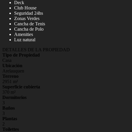
Deck
Club House
Seguridad 24hs
Zonas Verdes
Cancha de Tenis
Cancha de Polo
Amenities
Luz natural
DETALLES DE LA PROPIEDAD
Tipo de Propiedad
Casa
Ubicación
Arelauquen
Terreno
2951 m²
Superficie cubierta
370 m²
Dormitorios
3
Baños
3
Plantas
2
Toilettes