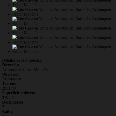
Detalles de la Propiedad
Dirección
Arelauquen Sector Montaña
Ubicación
Arelauquen
Terreno
2951 m²
Superficie cubierta
370 m²
Dormitorios
3
Baños