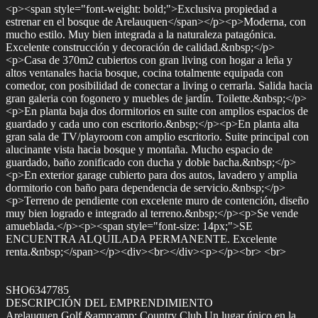
<p><span style="font-weight: bold;">Exclusiva propiedad a
estrenar en el bosque de Arelauquen</span></p><p>Moderna, con
mucho estilo. Muy bien integrada a la naturaleza patagónica.
Excelente construcción y decoración de calidad.&nbsp;</p>
<p>Casa de 370m2 cubiertos con gran living con hogar a leña y
altos ventanales hacia bosque, cocina totalmente equipada con
comedor, con posibilidad de conectar a living o cerrarla. Salida hacia
gran galeria con fogonero y muebles de jardín. Toilette.&nbsp;</p>
<p>En planta baja dos dormitorios en suite con amplios espacios de
guardado y cada uno con escritorio.&nbsp;</p><p>En planta alta
gran sala de TV/playroom con amplio escritorio. Suite principal con
alucinante vista hacia bosque y montaña. Mucho espacio de
guardado, baño zonificado con ducha y doble bacha.&nbsp;</p>
<p>En exterior garage cubierto para dos autos, lavadero y amplia
dormitorio con baño para dependencia de servicio.&nbsp;</p>
<p>Terreno de pendiente con excelente muro de contención, diseño
muy bien logrado e integrado al terreno.&nbsp;</p><p>Se vende
amueblada.</p><p><span style="font-size: 14px;">SE
ENCUENTRA ALQUILADA PERMANENTE. Excelente
renta.&nbsp;</span></p><div><br></div><p></p><br> <br>
SHO6347785
DESCRIPCIÓN DEL EMPRENDIMIENTO
Arelauquen Golf &amp;amp; Country Club Un lugar único en la