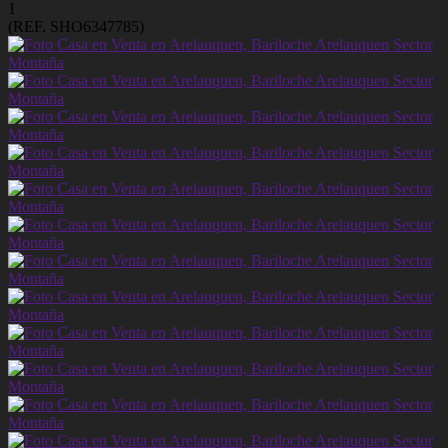
1
(REF. SHO6347785)