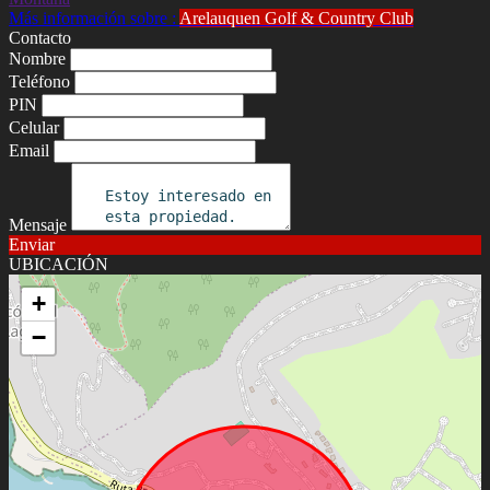
Más información sobre :
Arelauquen Golf & Country Club
Contacto
Nombre
Teléfono
PIN
Celular
Email
Mensaje
Enviar
UBICACIÓN
+
−