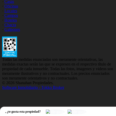
·
Casas
·
Oficinas
·
Locales
·
Campos
·
Hoteles
·
Chacra
·
Galpones
Todas las medidas enunciadas son meramente orientativas, las
medidas exactas serán las que se expresen en el respectivo título de
propiedad de cada inmueble. Todas las fotos, imagenes y videos son
meramente ilustrativos y no contractuales. Los precios enunciados
son meramente orientativos y no contractuales.
© 2026 Shanahan Propiedades.
Software Inmobiliario - Tokko Broker
,
¿te gusta esta propiedad?