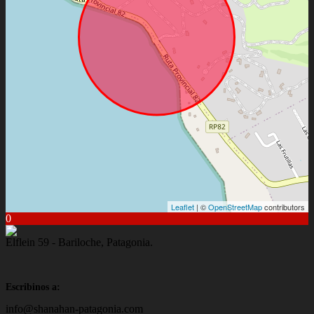
Leaflet
| ©
OpenStreetMap
contributors
0
Elflein 59 - Bariloche, Patagonia.
Escribinos a:
info@shanahan-patagonia.com