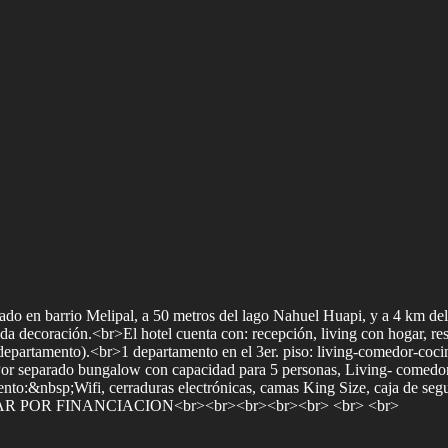
do en barrio Melipal, a 50 metros del lago Nahuel Huapi, y a 4 km del 
álida decoración.<br>El hotel cuenta con: recepción, living con hogar, r
departamento).<br>1 departamento en el 3er. piso: living-comedor-cocina
>Por separado bungalow con capacidad para 5 personas, Living- comedo
to:&nbsp;Wifi, cerraduras electrónicas, camas King Size, caja de seg
SULTAR POR FINANCIACION<br><br><br><br><br> <br> <br>