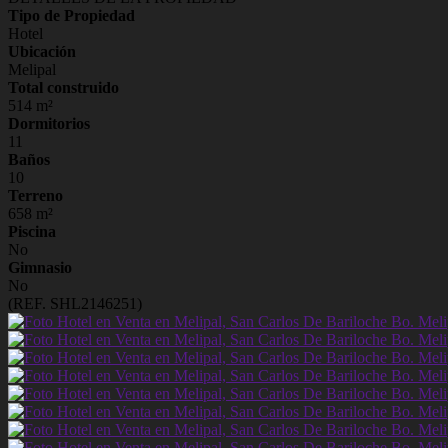
Tipo de Propiedad
Hotel
Ubicación
Melipal
Total construido
514 m²
Dormitorios
11
Baños
10
Terreno
658 m²
Piscina
No
Gimnasio
No
(REF. SHL2146251)