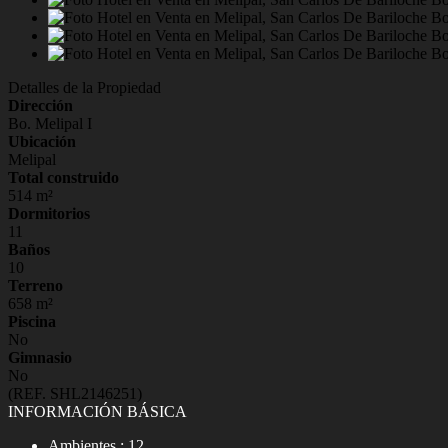
Detalles de la Propiedad
Dirección
Bo. Melipal I
Ubicación
Melipal
Total construido
514 m²
Dormitorios
11
Baños
10
Terreno
658 m²
Piscina
No
Gimnasio
No
(REF. SHL2146251)
INFORMACIÓN BÁSICA
Ambientes : 12