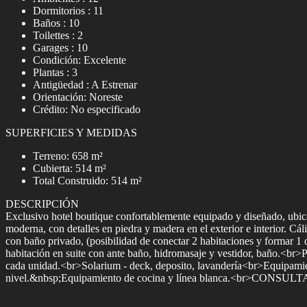
Dormitorios : 11
Baños : 10
Toilettes : 2
Garages : 10
Condición: Excelente
Plantas : 3
Antigüedad : A Estrenar
Orientación: Noreste
Crédito: No especificado
SUPERFICIES Y MEDIDAS
Terreno: 658 m²
Cubierta: 514 m²
Total Construido: 514 m²
DESCRIPCIÓN
Exclusivo hotel boutique confortablemente equipado y diseñado, ubica
moderna, con detalles en piedra y madera en el exterior e interior. C
con baño privado, (posibilidad de conectar 2 habitaciones y formar 1 
habitación en suite con ante baño, hidromasaje y vestidor, baño.<br
cada unidad.<br>Solarium - deck, deposito, lavandería<br>Equipamien
nivel.&nbsp;Equipamiento de cocina y línea blanca.<br>CON