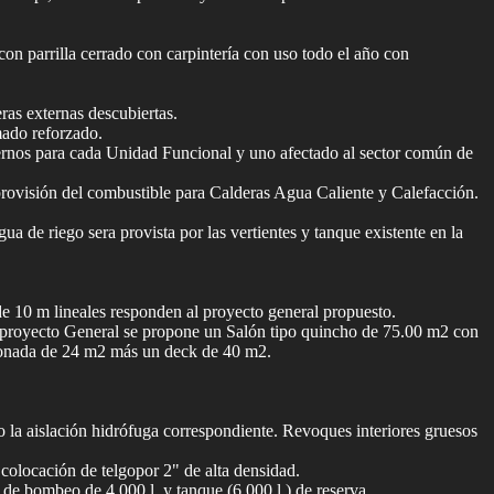
on parrilla cerrado con carpintería con uso todo el año con
ras externas descubiertas.
ado reforzado.
externos para cada Unidad Funcional y uno afectado al sector común de
a provisión del combustible para Calderas Agua Caliente y Calefacción.
a de riego sera provista por las vertientes y tanque existente en la
 de 10 m lineales responden al proyecto general propuesto.
 El proyecto General se propone un Salón tipo quincho de 75.00 m2 con
cionada de 24 m2 más un deck de 40 m2.
do la aislación hidrófuga correspondiente. Revoques interiores gruesos
colocación de telgopor 2" de alta densidad.
 de bombeo de 4.000 l. y tanque (6.000 l.) de reserva.