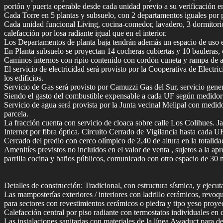
portón y puerta operable desde cada unidad previo a su verificación e
Cada Torre en 5 plantas y subsuelo, con 2 departamentos iguales por 
Cada unidad funcional Living, cocina-comedor, lavadero, 3 dormitorios
calefacción por losa radiante igual que en el interior.
Los Departamentos de planta baja tendrán además un espacio de uso ex
En Planta subsuelo se proyectan 14 cocheras cubiertas y 10 bauleras, 
Caminos internos con ripio contenido con cordón cuneta y rampa de
El servicio de electricidad será provisto por la Cooperativa de Elect
los edificios.
Servicio de Gas será provisto por Camuzzi Gas del Sur, servicio genera
Siendo el gasto del combustible expensable a cada UF según medidor
Servicio de agua será provista por la Junta vecinal Melipal con medido
parcela.
La fracción cuenta con servicio de cloaca sobre calle Los Colihues. Ja
Internet por fibra óptica. Circuito Cerrado de Vigilancia hasta cada UF
Cercado del predio con cerco olímpico de 2,40 de altura en la totalida
Amenitíes previstos no incluidos en el valor de venta , sujetos a la 
parrilla cocina y baños públicos, comunicado con otro espacio de 30
Detalles de construcción: Tradicional, con estructura sísmica, y eje
Las mamposterías exteriores / interiores con ladrillo cerámicos, revoq
para sectores con revestimientos cerámicos o piedra y tipo yeso proyec
Calefacción central por piso radiante con termostatos individuales e
Las instalaciones sanitarias con materiales de la línea Awaduct para d