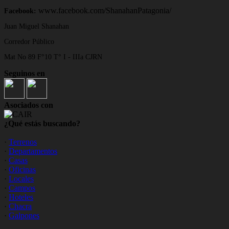
www.facebook.com/ShanahanPatagonia/
Facebook:
Juan Miguel Shanahan
Corredor Público
Mat No 89 F°10 T° I - IIIa CJRN
Seguinos en
Asociados con
¿Qué estás buscando?
·
Terrenos
·
Departamentos
·
Casas
·
Oficinas
·
Locales
·
Campos
·
Hoteles
·
Chacra
·
Galpones