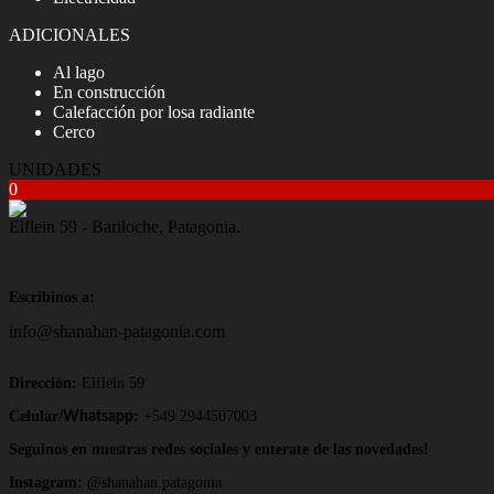
ADICIONALES
Al lago
En construcción
Calefacción por losa radiante
Cerco
UNIDADES
0
Elflein 59 - Bariloche, Patagonia.
Escribinos a:
info@shanahan-patagonia.com
Dirección:
Elflein 59
Celular/
:
+549 2944507003
Whatsapp
Seguinos en nuestras redes sociales y enterate de las novedades!
Instagram:
@shanahan.patagonia