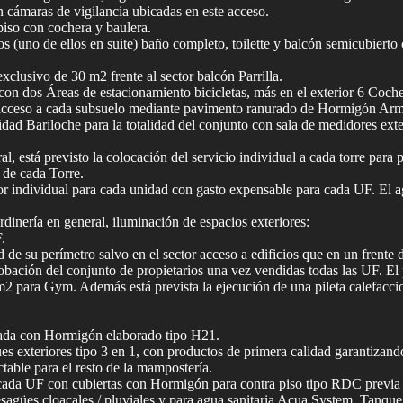
n cámaras de vigilancia ubicadas en este acceso.
piso con cochera y baulera.
 (uno de ellos en suite) baño completo, toilette y balcón semicubierto c
clusivo de 30 m2 frente al sector balcón Parrilla.
con dos Áreas de estacionamiento bicicletas, más en el exterior 6 Coche
 acceso a cada subsuelo mediante pavimento ranurado de Hormigón Arm
ricidad Bariloche para la totalidad del conjunto con sala de medidores 
l, está previsto la colocación del servicio individual a cada torre par
 de cada Torre.
r individual para cada unidad con gasto expensable para cada UF. El agu
rdinería en general, iluminación de espacios exteriores:
.
d de su perímetro salvo en el sector acceso a edificios que en un frente
aprobación del conjunto de propietarios una vez vendidas todas las UF.
 m2 para Gym. Además está prevista la ejecución de una pileta calefac
cutada con Hormigón elaborado tipo H21.
ues exteriores tipo 3 en 1, con productos de primera calidad garantizan
table para el resto de la mampostería.
n cada UF con cubiertas con Hormigón para contra piso tipo RDC previa 
esagües cloacales / pluviales y para agua sanitaria Acua System. Tanque