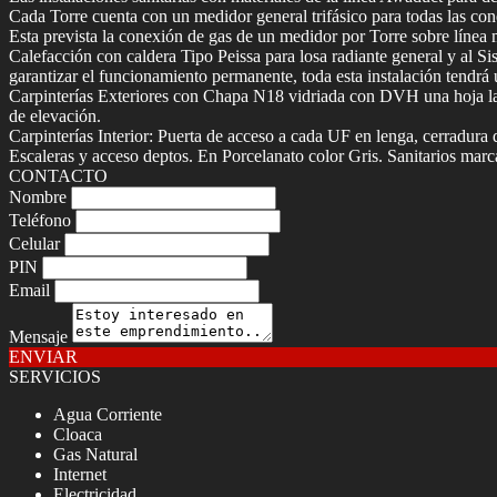
Cada Torre cuenta con un medidor general trifásico para todas las c
Esta prevista la conexión de gas de un medidor por Torre sobre línea mu
Calefacción con caldera Tipo Peissa para losa radiante general y al S
garantizar el funcionamiento permanente, toda esta instalación tendrá 
Carpinterías Exteriores con Chapa N18 vidriada con DVH una hoja la
de elevación.
Carpinterías Interior: Puerta de acceso a cada UF en lenga, cerradura 
Escaleras y acceso deptos. En Porcelanato color Gris. Sanitarios ma
CONTACTO
Nombre
Teléfono
Celular
PIN
Email
Mensaje
ENVIAR
SERVICIOS
Agua Corriente
Cloaca
Gas Natural
Internet
Electricidad