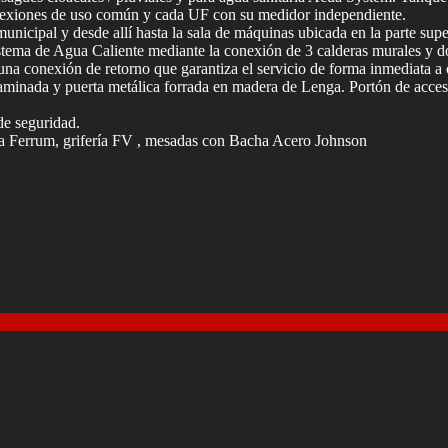
onexiones de uso común y cada UF con su medidor independiente.
nicipal y desde allí hasta la sala de máquinas ubicada en la parte super
istema de Agua Caliente mediante la conexión de 3 calderas murales y do
una conexión de retorno que garantiza el servicio de forma inmediata a 
minada y puerta metálica forrada en madera de Lenga. Portón de acces
de seguridad.
rca Ferrum, grifería FV , mesadas con Bacha Acero Johnson